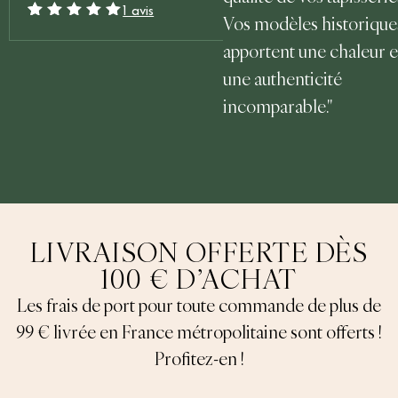
1 avis
Vos modèles historique
Noté
1
5.00
sur
5 basé sur
apportent une chaleur e
notation client
une authenticité
incomparable."
LIVRAISON OFFERTE DÈS
100 € D’ACHAT
Les frais de port pour toute commande de plus de
99 € livrée en France métropolitaine sont offerts !
Profitez-en !