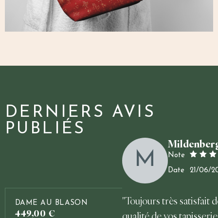
DERNIERS AVIS
PUBLIÉS
Mildenber
M
Note
5
Date
21/06/2
"Toujours très satisfait d
DAME AU BLASON
449,00
€
qualité de vos tapisserie