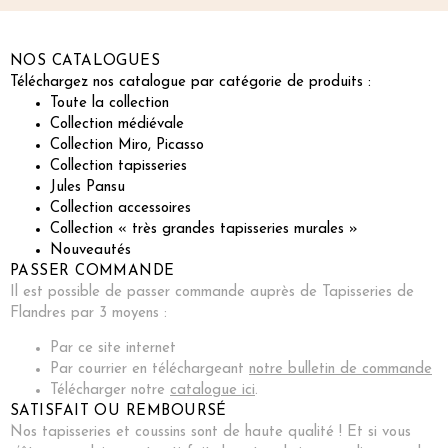
NOS CATALOGUES
Téléchargez nos catalogue par catégorie de produits :
Toute la collection
Collection médiévale
Collection Miro, Picasso
Collection tapisseries
Jules Pansu
Collection accessoires
Collection « très grandes tapisseries murales »
Nouveautés
PASSER COMMANDE
Il est possible de passer commande auprès de Tapisseries de
Flandres par 3 moyens :
Par ce site internet
Par courrier en téléchargeant
notre bulletin de commande
Télécharger notre
catalogue ici
.
SATISFAIT OU REMBOURSÉ
Nos tapisseries et coussins sont de haute qualité ! Et si vous